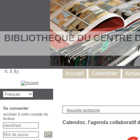
>
BIBLIOTHEQUE DU CENTRE D
A-
A
A+
Accueil
Calendrier
Actual
Se connecter
Nouvelle recherche
accéder à votre compte de
lecteur
Calendoc, l'agenda collaboratif d